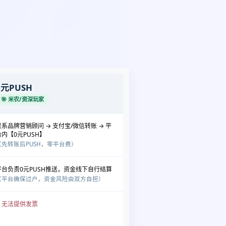
0元PUSH
🎯 米农/资深玩家
联系品牌营销顾问 → 支付宝/微信转账 → 平
台内【0元PUSH】
（先转账后PUSH，零平台费）
平台负责0元PUSH推送，资金线下自行结算
（平台确保过户，资金风险由双方自担）
❌ 无法提供发票